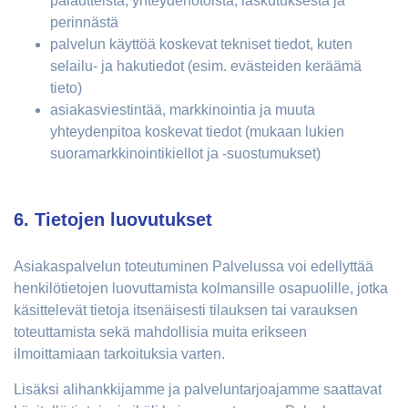
palautteista, yhteydenotoista, laskutuksesta ja
perinnästä
palvelun käyttöä koskevat tekniset tiedot, kuten
selailu- ja hakutiedot (esim. evästeiden keräämä
tieto)
asiakasviestintää, markkinointia ja muuta
yhteydenpitoa koskevat tiedot (mukaan lukien
suoramarkkinointikiellot ja -suostumukset)
6. Tietojen luovutukset
Asiakaspalvelun toteutuminen Palvelussa voi edellyttää
henkilötietojen luovuttamista kolmansille osapuolille, jotka
käsittelevät tietoja itsenäisesti tilauksen tai varauksen
toteuttamista sekä mahdollisia muita erikseen
ilmoittamiaan tarkoituksia varten.
Lisäksi alihankkijamme ja palveluntarjoajamme saattavat