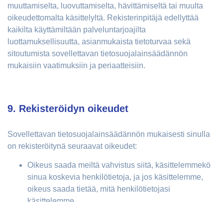
muuttamiselta, luovuttamiselta, hävittämiseltä tai muulta
oikeudettomalta käsittelyltä. Rekisterinpitäjä edellyttää
kaikilta käyttämiltään palveluntarjoajilta
luottamuksellisuutta, asianmukaista tietoturvaa sekä
sitoutumista sovellettavan tietosuojalainsäädännön
mukaisiin vaatimuksiin ja periaatteisiin.
9. Rekisteröidyn oikeudet
Sovellettavan tietosuojalainsäädännön mukaisesti sinulla
on rekisteröitynä seuraavat oikeudet:
Oikeus saada meiltä vahvistus siitä, käsittelemmekö
sinua koskevia henkilötietoja, ja jos käsittelemme,
oikeus saada tietää, mitä henkilötietojasi
käsittelemme.
Oikeus pyytää meiltä sinua koskevien tietojen