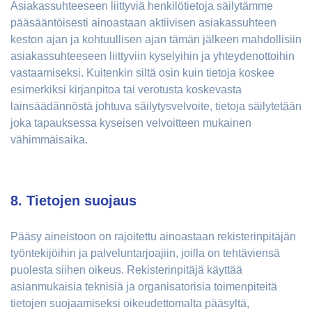
Asiakassuhteeseen liittyviä henkilötietoja säilytämme
pääsääntöisesti ainoastaan aktiivisen asiakassuhteen
keston ajan ja kohtuullisen ajan tämän jälkeen mahdollisiin
asiakassuhteeseen liittyviin kyselyihin ja yhteydenottoihin
vastaamiseksi. Kuitenkin siltä osin kuin tietoja koskee
esimerkiksi kirjanpitoa tai verotusta koskevasta
lainsäädännöstä johtuva säilytysvelvoite, tietoja säilytetään
joka tapauksessa kyseisen velvoitteen mukainen
vähimmäisaika.
8. Tietojen suojaus
Pääsy aineistoon on rajoitettu ainoastaan rekisterinpitäjän
työntekijöihin ja palveluntarjoajiin, joilla on tehtäviensä
puolesta siihen oikeus. Rekisterinpitäjä käyttää
asianmukaisia teknisiä ja organisatorisia toimenpiteitä
tietojen suojaamiseksi oikeudettomalta pääsyltä,