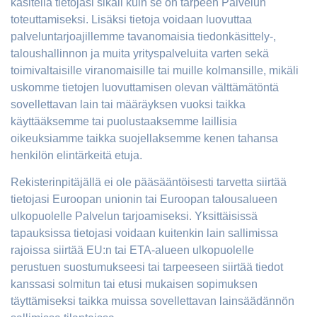
käsitellä tietojasi sikäli kuin se on tarpeen Palvelun
toteuttamiseksi. Lisäksi tietoja voidaan luovuttaa
palveluntarjoajillemme tavanomaisia tiedonkäsittely-,
taloushallinnon ja muita yrityspalveluita varten sekä
toimivaltaisille viranomaisille tai muille kolmansille, mikäli
uskomme tietojen luovuttamisen olevan välttämätöntä
sovellettavan lain tai määräyksen vuoksi taikka
käyttääksemme tai puolustaaksemme laillisia
oikeuksiamme taikka suojellaksemme kenen tahansa
henkilön elintärkeitä etuja.
Rekisterinpitäjällä ei ole pääsääntöisesti tarvetta siirtää
tietojasi Euroopan unionin tai Euroopan talousalueen
ulkopuolelle Palvelun tarjoamiseksi. Yksittäisissä
tapauksissa tietojasi voidaan kuitenkin lain sallimissa
rajoissa siirtää EU:n tai ETA-alueen ulkopuolelle
perustuen suostumukseesi tai tarpeeseen siirtää tiedot
kanssasi solmitun tai etusi mukaisen sopimuksen
täyttämiseksi taikka muissa sovellettavan lainsäädännön