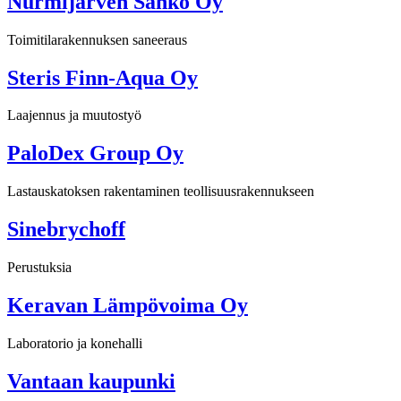
Nurmijärven Sähkö Oy
Toimitilarakennuksen saneeraus
Steris Finn-Aqua Oy
Laajennus ja muutostyö
PaloDex Group Oy
Lastauskatoksen rakentaminen teollisuusrakennukseen
Sinebrychoff
Perustuksia
Keravan Lämpövoima Oy
Laboratorio ja konehalli
Vantaan kaupunki