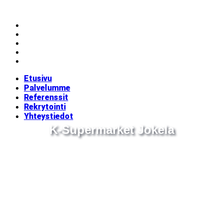
Mene
sisältöön
Etusivu
Palvelumme
Referenssit
Rekrytointi
Yhteystiedot
Etusivu
Palvelumme
Referenssit
Rekrytointi
Yhteystiedot
K-Supermarket Jokela