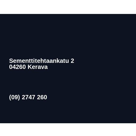
Sementtitehtaankatu 2
04260 Kerava
(09) 2747 260
myynti@raktsto-nousiainen.fi