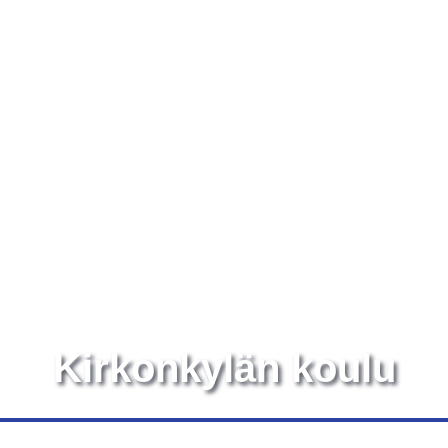
Etusivu
Palvelumme
Referenssit
Kirkonkylän koulu