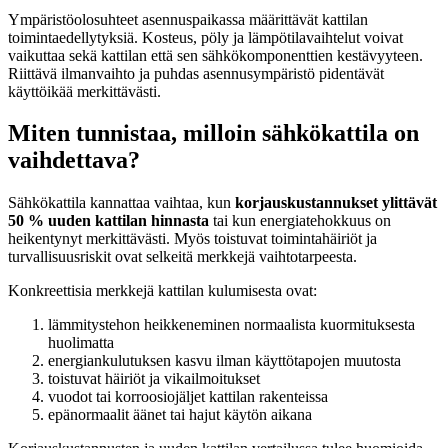
Ympäristöolosuhteet asennuspaikassa määrittävät kattilan
toimintaedellytyksiä. Kosteus, pöly ja lämpötilavaihtelut voivat
vaikuttaa sekä kattilan että sen sähkökomponenttien kestävyyteen.
Riittävä ilmanvaihto ja puhdas asennusympäristö pidentävät
käyttöikää merkittävästi.
Miten tunnistaa, milloin sähkökattila on
vaihdettava?
Sähkökattila kannattaa vaihtaa, kun
korjauskustannukset ylittävät
50 % uuden kattilan hinnasta
tai kun energiatehokkuus on
heikentynyt merkittävästi. Myös toistuvat toimintahäiriöt ja
turvallisuusriskit ovat selkeitä merkkejä vaihtotarpeesta.
Konkreettisia merkkejä kattilan kulumisesta ovat:
lämmitystehon heikkeneminen normaalista kuormituksesta
huolimatta
energiankulutuksen kasvu ilman käyttötapojen muutosta
toistuvat häiriöt ja vikailmoitukset
vuodot tai korroosiojäljet kattilan rakenteissa
epänormaalit äänet tai hajut käytön aikana