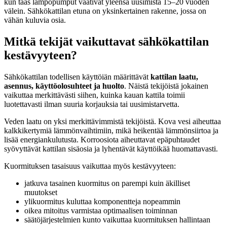
kun taas lämpöpumput vaativat yleensä uusimista 15–20 vuoden
välein. Sähkökattilan etuna on yksinkertainen rakenne, jossa on
vähän kuluvia osia.
Mitkä tekijät vaikuttavat sähkökattilan
kestävyyteen?
Sähkökattilan todellisen käyttöiän määrittävät
kattilan laatu,
asennus, käyttöolosuhteet ja huolto
. Näistä tekijöistä jokainen
vaikuttaa merkittävästi siihen, kuinka kauan kattila toimii
luotettavasti ilman suuria korjauksia tai uusimistarvetta.
Veden laatu on yksi merkittävimmistä tekijöistä. Kova vesi aiheuttaa
kalkkikertymiä lämmönvaihtimiin, mikä heikentää lämmönsiirtoa ja
lisää energiankulutusta. Korroosiota aiheuttavat epäpuhtaudet
syövyttävät kattilan sisäosia ja lyhentävät käyttöikää huomattavasti.
Kuormituksen tasaisuus vaikuttaa myös kestävyyteen:
jatkuva tasainen kuormitus on parempi kuin äkilliset
muutokset
ylikuormitus kuluttaa komponentteja nopeammin
oikea mitoitus varmistaa optimaalisen toiminnan
säätöjärjestelmien kunto vaikuttaa kuormituksen hallintaan