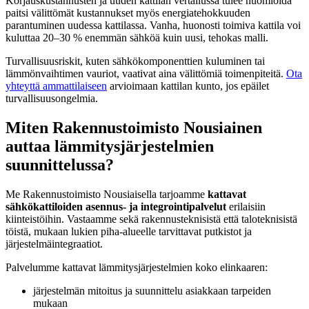
Korjauskustannusten ja uuden kattilan vertailussa tulee huomioida
paitsi välittömät kustannukset myös energiatehokkuuden
parantuminen uudessa kattilassa. Vanha, huonosti toimiva kattila voi
kuluttaa 20–30 % enemmän sähköä kuin uusi, tehokas malli.
Turvallisuusriskit, kuten sähkökomponenttien kuluminen tai
lämmönvaihtimen vauriot, vaativat aina välittömiä toimenpiteitä.
Ota
yhteyttä ammattilaiseen
arvioimaan kattilan kunto, jos epäilet
turvallisuusongelmia.
Miten Rakennustoimisto Nousiainen
auttaa lämmitysjärjestelmien
suunnittelussa?
Me Rakennustoimisto Nousiaisella tarjoamme
kattavat
sähkökattiloiden asennus- ja integrointipalvelut
erilaisiin
kiinteistöihin. Vastaamme sekä rakennusteknisistä että taloteknisistä
töistä, mukaan lukien piha-alueelle tarvittavat putkistot ja
järjestelmäintegraatiot.
Palvelumme kattavat lämmitysjärjestelmien koko elinkaaren:
järjestelmän mitoitus ja suunnittelu asiakkaan tarpeiden
mukaan