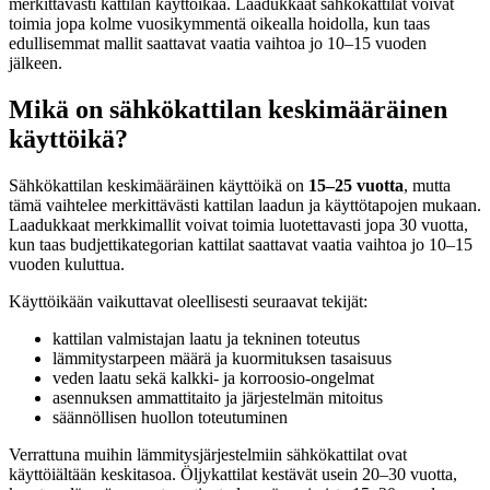
merkittävästi kattilan käyttöikää. Laadukkaat sähkökattilat voivat
toimia jopa kolme vuosikymmentä oikealla hoidolla, kun taas
edullisemmat mallit saattavat vaatia vaihtoa jo 10–15 vuoden
jälkeen.
Mikä on sähkökattilan keskimääräinen
käyttöikä?
Sähkökattilan keskimääräinen käyttöikä on
15–25 vuotta
, mutta
tämä vaihtelee merkittävästi kattilan laadun ja käyttötapojen mukaan.
Laadukkaat merkkimallit voivat toimia luotettavasti jopa 30 vuotta,
kun taas budjettikategorian kattilat saattavat vaatia vaihtoa jo 10–15
vuoden kuluttua.
Käyttöikään vaikuttavat oleellisesti seuraavat tekijät:
kattilan valmistajan laatu ja tekninen toteutus
lämmitystarpeen määrä ja kuormituksen tasaisuus
veden laatu sekä kalkki- ja korroosio-ongelmat
asennuksen ammattitaito ja järjestelmän mitoitus
säännöllisen huollon toteutuminen
Verrattuna muihin lämmitysjärjestelmiin sähkökattilat ovat
käyttöiältään keskitasoa. Öljykattilat kestävät usein 20–30 vuotta,