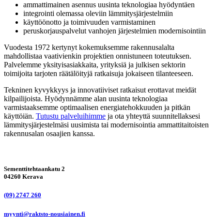
ammattimainen asennus uusinta teknologiaa hyödyntäen
integrointi olemassa oleviin lämmitysjärjestelmiin
käyttöönotto ja toimivuuden varmistaminen
peruskorjauspalvelut vanhojen järjestelmien modernisointiin
Vuodesta 1972 kertynyt kokemuksemme rakennusalalta
mahdollistaa vaativienkin projektien onnistuneen toteutuksen.
Palvelemme yksityisasiakkaita, yrityksiä ja julkisen sektorin
toimijoita tarjoten räätälöityjä ratkaisuja jokaiseen tilanteeseen.
Tekninen kyvykkyys ja innovatiiviset ratkaisut erottavat meidät
kilpailijoista. Hyödynnämme alan uusinta teknologiaa
varmistaaksemme optimaalisen energiatehokkuuden ja pitkän
käyttöiän.
Tutustu palveluihimme
ja ota yhteyttä suunnitellaksesi
lämmitysjärjestelmäsi uusimista tai modernisointia ammattitaitoisten
rakennusalan osaajien kanssa.
Sementtitehtaankatu 2
04260 Kerava
(09) 2747 260
myynti@raktsto-nousiainen.fi