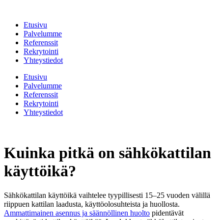
Mene
sisältöön
Etusivu
Palvelumme
Referenssit
Rekrytointi
Yhteystiedot
Etusivu
Palvelumme
Referenssit
Rekrytointi
Yhteystiedot
Kuinka pitkä on sähkökattilan
käyttöikä?
Sähkökattilan käyttöikä vaihtelee tyypillisesti 15–25 vuoden välillä
riippuen kattilan laadusta, käyttöolosuhteista ja huollosta.
Ammattimainen asennus ja säännöllinen huolto
pidentävät