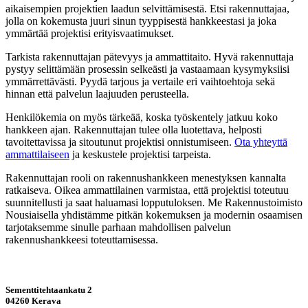
aikaisempien projektien laadun selvittämisestä. Etsi rakennuttajaa,
jolla on kokemusta juuri sinun tyyppisestä hankkeestasi ja joka
ymmärtää projektisi erityisvaatimukset.
Tarkista rakennuttajan pätevyys ja ammattitaito. Hyvä rakennuttaja
pystyy selittämään prosessin selkeästi ja vastaamaan kysymyksiisi
ymmärrettävästi. Pyydä tarjous ja vertaile eri vaihtoehtoja sekä
hinnan että palvelun laajuuden perusteella.
Henkilökemia on myös tärkeää, koska työskentely jatkuu koko
hankkeen ajan. Rakennuttajan tulee olla luotettava, helposti
tavoitettavissa ja sitoutunut projektisi onnistumiseen.
Ota yhteyttä
ammattilaiseen
ja keskustele projektisi tarpeista.
Rakennuttajan rooli on rakennushankkeen menestyksen kannalta
ratkaiseva. Oikea ammattilainen varmistaa, että projektisi toteutuu
suunnitellusti ja saat haluamasi lopputuloksen. Me Rakennustoimisto
Nousiaisella yhdistämme pitkän kokemuksen ja modernin osaamisen
tarjotaksemme sinulle parhaan mahdollisen palvelun
rakennushankkeesi toteuttamisessa.
Sementtitehtaankatu 2
04260 Kerava