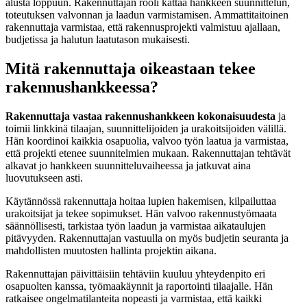
alusta loppuun. Rakennuttajan rooli kattaa hankkeen suunnittelun,
toteutuksen valvonnan ja laadun varmistamisen. Ammattitaitoinen
rakennuttaja varmistaa, että rakennusprojekti valmistuu ajallaan,
budjetissa ja halutun laatutason mukaisesti.
Mitä rakennuttaja oikeastaan tekee
rakennushankkeessa?
Rakennuttaja vastaa rakennushankkeen kokonaisuudesta
ja
toimii linkkinä tilaajan, suunnittelijoiden ja urakoitsijoiden välillä.
Hän koordinoi kaikkia osapuolia, valvoo työn laatua ja varmistaa,
että projekti etenee suunnitelmien mukaan. Rakennuttajan tehtävät
alkavat jo hankkeen suunnitteluvaiheessa ja jatkuvat aina
luovutukseen asti.
Käytännössä rakennuttaja hoitaa lupien hakemisen, kilpailuttaa
urakoitsijat ja tekee sopimukset. Hän valvoo rakennustyömaata
säännöllisesti, tarkistaa työn laadun ja varmistaa aikataulujen
pitävyyden. Rakennuttajan vastuulla on myös budjetin seuranta ja
mahdollisten muutosten hallinta projektin aikana.
Rakennuttajan päivittäisiin tehtäviin kuuluu yhteydenpito eri
osapuolten kanssa, työmaakäynnit ja raportointi tilaajalle. Hän
ratkaisee ongelmatilanteita nopeasti ja varmistaa, että kaikki