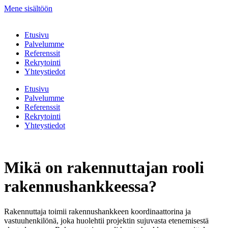
Mene sisältöön
Etusivu
Palvelumme
Referenssit
Rekrytointi
Yhteystiedot
Etusivu
Palvelumme
Referenssit
Rekrytointi
Yhteystiedot
Mikä on rakennuttajan rooli
rakennushankkeessa?
Rakennuttaja toimii rakennushankkeen koordinaattorina ja
vastuuhenkilönä, joka huolehtii projektin sujuvasta etenemisestä