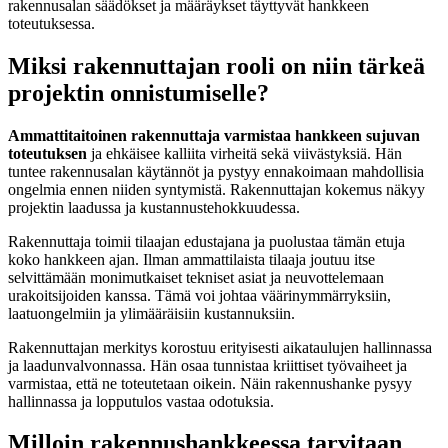
rakennusalan säädökset ja määräykset täyttyvät hankkeen
toteutuksessa.
Miksi rakennuttajan rooli on niin tärkeä
projektin onnistumiselle?
Ammattitaitoinen rakennuttaja varmistaa hankkeen sujuvan
toteutuksen
ja ehkäisee kalliita virheitä sekä viivästyksiä. Hän
tuntee rakennusalan käytännöt ja pystyy ennakoimaan mahdollisia
ongelmia ennen niiden syntymistä. Rakennuttajan kokemus näkyy
projektin laadussa ja kustannustehokkuudessa.
Rakennuttaja toimii tilaajan edustajana ja puolustaa tämän etuja
koko hankkeen ajan. Ilman ammattilaista tilaaja joutuu itse
selvittämään monimutkaiset tekniset asiat ja neuvottelemaan
urakoitsijoiden kanssa. Tämä voi johtaa väärinymmärryksiin,
laatuongelmiin ja ylimääräisiin kustannuksiin.
Rakennuttajan merkitys korostuu erityisesti aikataulujen hallinnassa
ja laadunvalvonnassa. Hän osaa tunnistaa kriittiset työvaiheet ja
varmistaa, että ne toteutetaan oikein. Näin rakennushanke pysyy
hallinnassa ja lopputulos vastaa odotuksia.
Milloin rakennushankkeessa tarvitaan