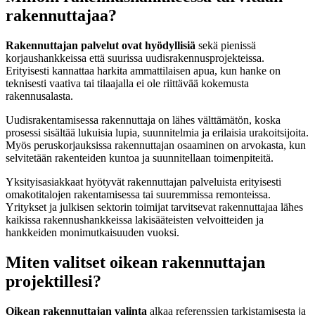
rakennuttajaa?
Rakennuttajan palvelut ovat hyödyllisiä
sekä pienissä
korjaushankkeissa että suurissa uudisrakennusprojekteissa.
Erityisesti kannattaa harkita ammattilaisen apua, kun hanke on
teknisesti vaativa tai tilaajalla ei ole riittävää kokemusta
rakennusalasta.
Uudisrakentamisessa rakennuttaja on lähes välttämätön, koska
prosessi sisältää lukuisia lupia, suunnitelmia ja erilaisia urakoitsijoita.
Myös peruskorjauksissa rakennuttajan osaaminen on arvokasta, kun
selvitetään rakenteiden kuntoa ja suunnitellaan toimenpiteitä.
Yksityisasiakkaat hyötyvät rakennuttajan palveluista erityisesti
omakotitalojen rakentamisessa tai suuremmissa remonteissa.
Yritykset ja julkisen sektorin toimijat tarvitsevat rakennuttajaa lähes
kaikissa rakennushankkeissa lakisääteisten velvoitteiden ja
hankkeiden monimutkaisuuden vuoksi.
Miten valitset oikean rakennuttajan
projektillesi?
Oikean rakennuttajan valinta
alkaa referenssien tarkistamisesta ja