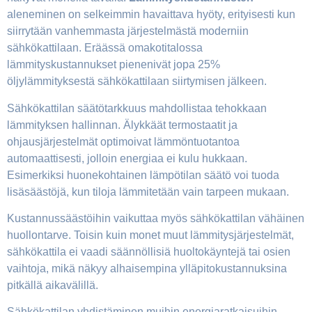
aleneminen on selkeimmin havaittava hyöty, erityisesti kun
siirrytään vanhemmasta järjestelmästä moderniin
sähkökattilaan. Eräässä omakotitalossa
lämmityskustannukset pienenivät jopa 25%
öljylämmityksestä sähkökattilaan siirtymisen jälkeen.
Sähkökattilan säätötarkkuus mahdollistaa tehokkaan
lämmityksen hallinnan. Älykkäät termostaatit ja
ohjausjärjestelmät optimoivat lämmöntuotantoa
automaattisesti, jolloin energiaa ei kulu hukkaan.
Esimerkiksi huonekohtainen lämpötilan säätö voi tuoda
lisäsäästöjä, kun tiloja lämmitetään vain tarpeen mukaan.
Kustannussäästöihin vaikuttaa myös sähkökattilan vähäinen
huollontarve. Toisin kuin monet muut lämmitysjärjestelmät,
sähkökattila ei vaadi säännöllisiä huoltokäyntejä tai osien
vaihtoja, mikä näkyy alhaisempina ylläpitokustannuksina
pitkällä aikavälillä.
Sähkökattilan yhdistäminen muihin energiaratkaisuihin,