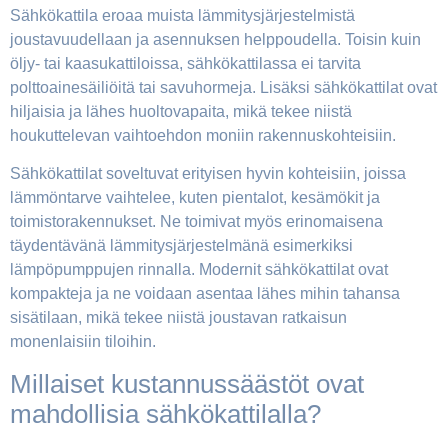
Sähkökattila eroaa muista lämmitysjärjestelmistä
joustavuudellaan ja asennuksen helppoudella. Toisin kuin
öljy- tai kaasukattiloissa, sähkökattilassa ei tarvita
polttoainesäiliöitä tai savuhormeja. Lisäksi sähkökattilat ovat
hiljaisia ja lähes huoltovapaita, mikä tekee niistä
houkuttelevan vaihtoehdon moniin rakennuskohteisiin.
Sähkökattilat soveltuvat erityisen hyvin kohteisiin, joissa
lämmöntarve vaihtelee, kuten pientalot, kesämökit ja
toimistorakennukset. Ne toimivat myös erinomaisena
täydentävänä lämmitysjärjestelmänä esimerkiksi
lämpöpumppujen rinnalla. Modernit sähkökattilat ovat
kompakteja ja ne voidaan asentaa lähes mihin tahansa
sisätilaan, mikä tekee niistä joustavan ratkaisun
monenlaisiin tiloihin.
Millaiset kustannussäästöt ovat
mahdollisia sähkökattilalla?