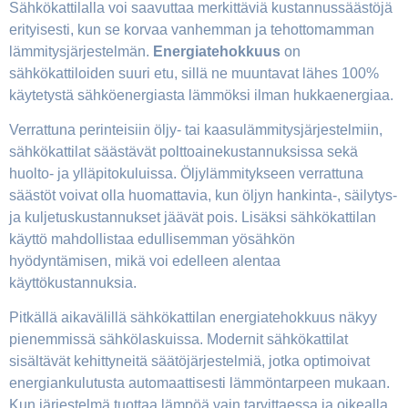
Sähkökattilalla voi saavuttaa merkittäviä kustannussäästöjä
erityisesti, kun se korvaa vanhemman ja tehottomamman
lämmitysjärjestelmän.
Energiatehokkuus
on
sähkökattiloiden suuri etu, sillä ne muuntavat lähes 100%
käytetystä sähköenergiasta lämmöksi ilman hukkaenergiaa.
Verrattuna perinteisiin öljy- tai kaasulämmitysjärjestelmiin,
sähkökattilat säästävät polttoainekustannuksissa sekä
huolto- ja ylläpitokuluissa. Öljylämmitykseen verrattuna
säästöt voivat olla huomattavia, kun öljyn hankinta-, säilytys-
ja kuljetuskustannukset jäävät pois. Lisäksi sähkökattilan
käyttö mahdollistaa edullisemman yösähkön
hyödyntämisen, mikä voi edelleen alentaa
käyttökustannuksia.
Pitkällä aikavälillä sähkökattilan energiatehokkuus näkyy
pienemmissä sähkölaskuissa. Modernit sähkökattilat
sisältävät kehittyneitä säätöjärjestelmiä, jotka optimoivat
energiankulutusta automaattisesti lämmöntarpeen mukaan.
Kun järjestelmä tuottaa lämpöä vain tarvittaessa ja oikealla