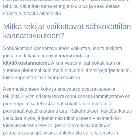
teholla, vältetään turha energiankulutus ja saavutetaan
säästöjä pitkällä aikavälillä.
Mitkä tekijät vaikuttavat sähkökattilan
kannattavuuteen?
Sähkökattilan kannattavuuteen vaikuttaa useita tekijöitä,
joista merkittävimpiä ovat
investointi- ja
käyttökustannukset
. Alkuinvestointi sähkökattilaan on
yleensä pienempi kuin moniin muihin lämmitysjärjestelmiin,
mikä nopeuttaa takaisinmaksuaikaa.
Asennuskohteen koko ja eristystaso ovat ratkaisevia
tekijöitä. Hyvin eristetyssä rakennuksessa lämmitystarve on
pienempi, mikä tehostaa sähkökattilan toimintaa ja
pienentää käyttökustannuksia. Rakennuksen käyttötarkoitus
vaikuttaa myös järjestelmän mitoitukseen – esimerkiksi
toimistorakennuksessa, jossa lämmitystä tarvitaan
pääasiassa arkipäivisin, sähkökattila voi olla erityisen