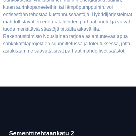
kuten aurinkopaneeleihin tai lämpöpumppuihin, voi
entisestään tehostaa kustannussäästöjä. Hybridijärjestelmät
mahdollistavat eri energialähteiden parhaat puolet ja voivat
tuoda merkittäviä säästöjä pitkällä aikavälillä.
Rakennustoimisto Nousiainen tarjoaa asiantuntevaa apua
sähkökattilaprojektien suunnittelussa ja toteutuksessa, jotta
asiakkaamme saavuttaisivat parhaat mahdolliset säästöt.
Sementtitehtaankatu 2