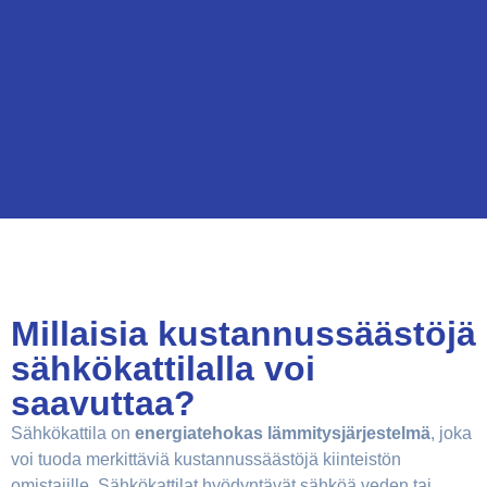
Millaisia kustannussäästöjä
sähkökattilalla voi
saavuttaa?
Sähkökattila on
energiatehokas lämmitysjärjestelmä
, joka
voi tuoda merkittäviä kustannussäästöjä kiinteistön
omistajille. Sähkökattilat hyödyntävät sähköä veden tai