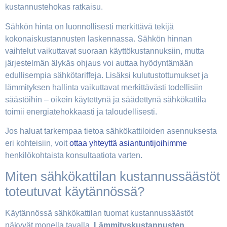
kustannustehokas ratkaisu.
Sähkön hinta on luonnollisesti merkittävä tekijä
kokonaiskustannusten laskennassa. Sähkön hinnan
vaihtelut vaikuttavat suoraan käyttökustannuksiin, mutta
järjestelmän älykäs ohjaus voi auttaa hyödyntämään
edullisempia sähkötariffeja. Lisäksi kulutustottumukset ja
lämmityksen hallinta vaikuttavat merkittävästi todellisiin
säästöihin – oikein käytettynä ja säädettynä sähkökattila
toimii energiatehokkaasti ja taloudellisesti.
Jos haluat tarkempaa tietoa sähkökattiloiden asennuksesta
eri kohteisiin, voit
ottaa yhteyttä asiantuntijoihimme
henkilökohtaista konsultaatiota varten.
Miten sähkökattilan kustannussäästöt
toteutuvat käytännössä?
Käytännössä sähkökattilan tuomat kustannussäästöt
näkyvät monella tavalla.
Lämmityskustannusten