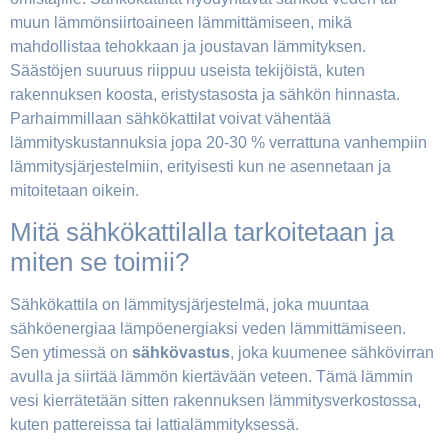
muun lämmönsiirtoaineen lämmittämiseen, mikä
mahdollistaa tehokkaan ja joustavan lämmityksen.
Säästöjen suuruus riippuu useista tekijöistä, kuten
rakennuksen koosta, eristystasosta ja sähkön hinnasta.
Parhaimmillaan sähkökattilat voivat vähentää
lämmityskustannuksia jopa 20-30 % verrattuna vanhempiin
lämmitysjärjestelmiin, erityisesti kun ne asennetaan ja
mitoitetaan oikein.
Mitä sähkökattilalla tarkoitetaan ja
miten se toimii?
Sähkökattila on lämmitysjärjestelmä, joka muuntaa
sähköenergiaa lämpöenergiaksi veden lämmittämiseen.
Sen ytimessä on
sähkövastus
, joka kuumenee sähkövirran
avulla ja siirtää lämmön kiertävään veteen. Tämä lämmin
vesi kierrätetään sitten rakennuksen lämmitysverkostossa,
kuten pattereissa tai lattialämmityksessä.