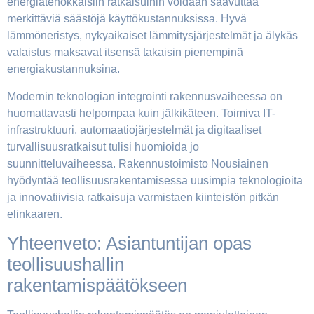
energiatehokkaisiin ratkaisuihin voidaan saavuttaa
merkittäviä säästöjä käyttökustannuksissa. Hyvä
lämmöneristys, nykyaikaiset lämmitysjärjestelmät ja älykäs
valaistus maksavat itsensä takaisin pienempinä
energiakustannuksina.
Modernin teknologian integrointi rakennusvaiheessa on
huomattavasti helpompaa kuin jälkikäteen. Toimiva IT-
infrastruktuuri, automaatiojärjestelmät ja digitaaliset
turvallisuusratkaisut tulisi huomioida jo
suunnitteluvaiheessa. Rakennustoimisto Nousiainen
hyödyntää teollisuusrakentamisessa uusimpia teknologioita
ja innovatiivisia ratkaisuja varmistaen kiinteistön pitkän
elinkaaren.
Yhteenveto: Asiantuntijan opas
teollisuushallin
rakentamispäätökseen