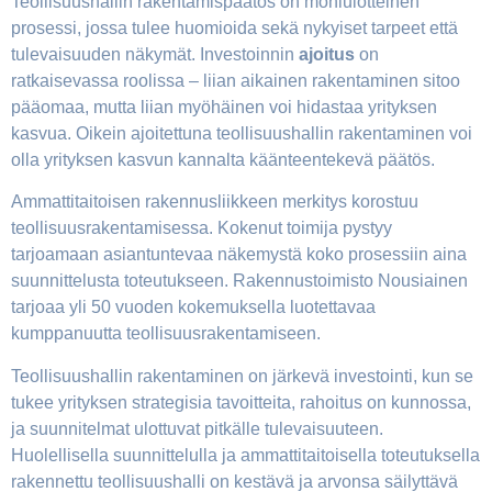
Teollisuushallin rakentamispäätös on moniulotteinen
prosessi, jossa tulee huomioida sekä nykyiset tarpeet että
tulevaisuuden näkymät. Investoinnin
ajoitus
on
ratkaisevassa roolissa – liian aikainen rakentaminen sitoo
pääomaa, mutta liian myöhäinen voi hidastaa yrityksen
kasvua. Oikein ajoitettuna teollisuushallin rakentaminen voi
olla yrityksen kasvun kannalta käänteentekevä päätös.
Ammattitaitoisen rakennusliikkeen merkitys korostuu
teollisuusrakentamisessa. Kokenut toimija pystyy
tarjoamaan asiantuntevaa näkemystä koko prosessiin aina
suunnittelusta toteutukseen. Rakennustoimisto Nousiainen
tarjoaa yli 50 vuoden kokemuksella luotettavaa
kumppanuutta teollisuusrakentamiseen.
Teollisuushallin rakentaminen on järkevä investointi, kun se
tukee yrityksen strategisia tavoitteita, rahoitus on kunnossa,
ja suunnitelmat ulottuvat pitkälle tulevaisuuteen.
Huolellisella suunnittelulla ja ammattitaitoisella toteutuksella
rakennettu teollisuushalli on kestävä ja arvonsa säilyttävä