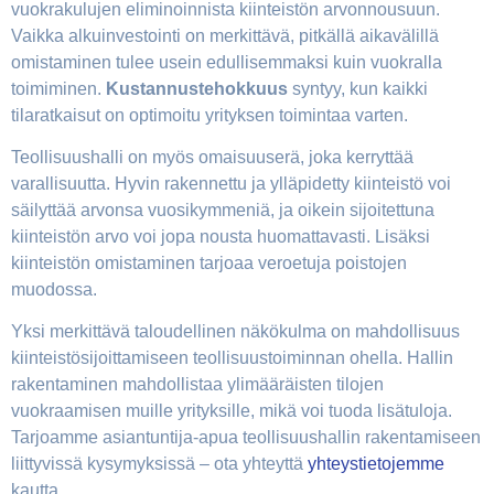
vuokrakulujen eliminoinnista kiinteistön arvonnousuun.
Vaikka alkuinvestointi on merkittävä, pitkällä aikavälillä
omistaminen tulee usein edullisemmaksi kuin vuokralla
toimiminen.
Kustannustehokkuus
syntyy, kun kaikki
tilaratkaisut on optimoitu yrityksen toimintaa varten.
Teollisuushalli on myös omaisuuserä, joka kerryttää
varallisuutta. Hyvin rakennettu ja ylläpidetty kiinteistö voi
säilyttää arvonsa vuosikymmeniä, ja oikein sijoitettuna
kiinteistön arvo voi jopa nousta huomattavasti. Lisäksi
kiinteistön omistaminen tarjoaa veroetuja poistojen
muodossa.
Yksi merkittävä taloudellinen näkökulma on mahdollisuus
kiinteistösijoittamiseen teollisuustoiminnan ohella. Hallin
rakentaminen mahdollistaa ylimääräisten tilojen
vuokraamisen muille yrityksille, mikä voi tuoda lisätuloja.
Tarjoamme asiantuntija-apua teollisuushallin rakentamiseen
liittyvissä kysymyksissä – ota yhteyttä
yhteystietojemme
kautta.