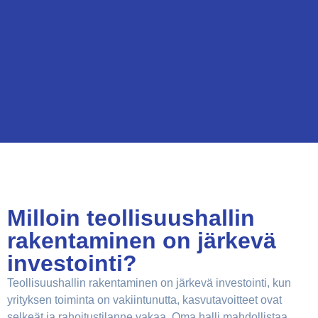
Milloin teollisuushallin
rakentaminen on järkevä
investointi?
Teollisuushallin rakentaminen on järkevä investointi, kun
yrityksen toiminta on vakiintunutta, kasvutavoitteet ovat
selkeät ja rahoitustilanne vakaa. Oma halli mahdollistaa