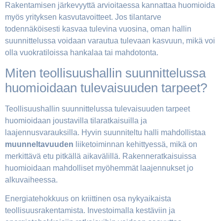
Rakentamisen järkevyyttä arvioitaessa kannattaa huomioida
myös yrityksen kasvutavoitteet. Jos tilantarve
todennäköisesti kasvaa tulevina vuosina, oman hallin
suunnittelussa voidaan varautua tulevaan kasvuun, mikä voi
olla vuokratiloissa hankalaa tai mahdotonta.
Miten teollisuushallin suunnittelussa
huomioidaan tulevaisuuden tarpeet?
Teollisuushallin suunnittelussa tulevaisuuden tarpeet
huomioidaan joustavilla tilaratkaisuilla ja
laajennusvarauksilla. Hyvin suunniteltu halli mahdollistaa
muunneltavuuden
liiketoiminnan kehittyessä, mikä on
merkittävä etu pitkällä aikavälillä. Rakenneratkaisuissa
huomioidaan mahdolliset myöhemmät laajennukset jo
alkuvaiheessa.
Energiatehokkuus on kriittinen osa nykyaikaista
teollisuusrakentamista. Investoimalla kestäviin ja