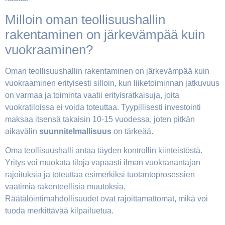
Milloin oman teollisuushallin
rakentaminen on järkevämpää kuin
vuokraaminen?
Oman teollisuushallin rakentaminen on järkevämpää kuin
vuokraaminen erityisesti silloin, kun liiketoiminnan jatkuvuus
on varmaa ja toiminta vaatii erityisratkaisuja, joita
vuokratiloissa ei voida toteuttaa. Tyypillisesti investointi
maksaa itsensä takaisin 10-15 vuodessa, joten pitkän
aikavälin
suunnitelmallisuus
on tärkeää.
Oma teollisuushalli antaa täyden kontrollin kiinteistöstä.
Yritys voi muokata tiloja vapaasti ilman vuokranantajan
rajoituksia ja toteuttaa esimerkiksi tuotantoprosessien
vaatimia rakenteellisia muutoksia.
Räätälöintimahdollisuudet ovat rajoittamattomat, mikä voi
tuoda merkittävää kilpailuetua.