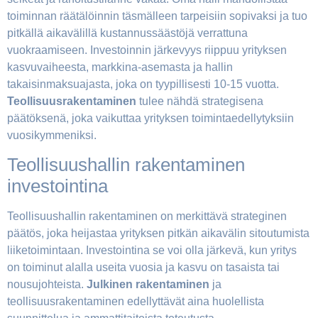
toiminnan räätälöinnin täsmälleen tarpeisiin sopivaksi ja tuo
pitkällä aikavälillä kustannussäästöjä verrattuna
vuokraamiseen. Investoinnin järkevyys riippuu yrityksen
kasvuvaiheesta, markkina-asemasta ja hallin
takaisinmaksuajasta, joka on tyypillisesti 10-15 vuotta.
Teollisuusrakentaminen
tulee nähdä strategisena
päätöksenä, joka vaikuttaa yrityksen toimintaedellytyksiin
vuosikymmeniksi.
Teollisuushallin rakentaminen
investointina
Teollisuushallin rakentaminen on merkittävä strateginen
päätös, joka heijastaa yrityksen pitkän aikavälin sitoutumista
liiketoimintaan. Investointina se voi olla järkevä, kun yritys
on toiminut alalla useita vuosia ja kasvu on tasaista tai
nousujohteista.
Julkinen rakentaminen
ja
teollisuusrakentaminen edellyttävät aina huolellista