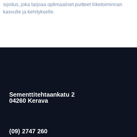
sijoitus, joka tarjoaa optimaaliset puitteet liiketoiminnan
kasvulle ja kehitykselle.
Sementtitehtaankatu 2
04260 Kerava
(09) 2747 260