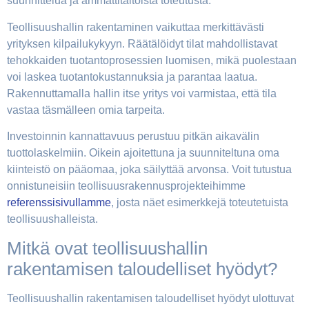
suunnittelua ja ammattitaitoista toteutusta.
Teollisuushallin rakentaminen vaikuttaa merkittävästi
yrityksen kilpailukykyyn. Räätälöidyt tilat mahdollistavat
tehokkaiden tuotantoprosessien luomisen, mikä puolestaan
voi laskea tuotantokustannuksia ja parantaa laatua.
Rakennuttamalla hallin itse yritys voi varmistaa, että tila
vastaa täsmälleen omia tarpeita.
Investoinnin kannattavuus perustuu pitkän aikavälin
tuottolaskelmiin. Oikein ajoitettuna ja suunniteltuna oma
kiinteistö on pääomaa, joka säilyttää arvonsa. Voit tutustua
onnistuneisiin teollisuusrakennusprojekteihimme
referenssisivullamme
, josta näet esimerkkejä toteutetuista
teollisuushalleista.
Mitkä ovat teollisuushallin
rakentamisen taloudelliset hyödyt?
Teollisuushallin rakentamisen taloudelliset hyödyt ulottuvat