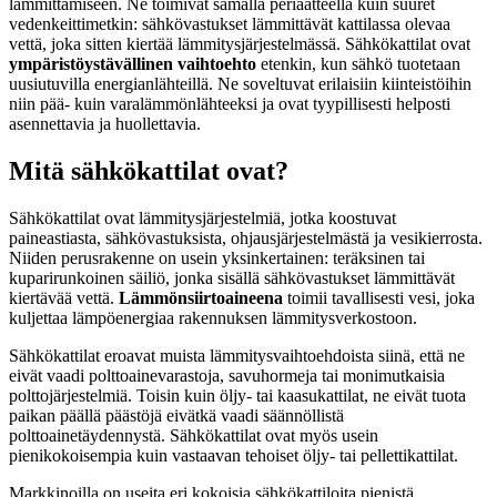
lämmittämiseen. Ne toimivat samalla periaatteella kuin suuret
vedenkeittimetkin: sähkövastukset lämmittävät kattilassa olevaa
vettä, joka sitten kiertää lämmitysjärjestelmässä. Sähkökattilat ovat
ympäristöystävällinen vaihtoehto
etenkin, kun sähkö tuotetaan
uusiutuvilla energianlähteillä. Ne soveltuvat erilaisiin kiinteistöihin
niin pää- kuin varalämmönlähteeksi ja ovat tyypillisesti helposti
asennettavia ja huollettavia.
Mitä sähkökattilat ovat?
Sähkökattilat ovat lämmitysjärjestelmiä, jotka koostuvat
paineastiasta, sähkövastuksista, ohjausjärjestelmästä ja vesikierrosta.
Niiden perusrakenne on usein yksinkertainen: teräksinen tai
kuparirunkoinen säiliö, jonka sisällä sähkövastukset lämmittävät
kiertävää vettä.
Lämmönsiirtoaineena
toimii tavallisesti vesi, joka
kuljettaa lämpöenergiaa rakennuksen lämmitysverkostoon.
Sähkökattilat eroavat muista lämmitysvaihtoehdoista siinä, että ne
eivät vaadi polttoainevarastoja, savuhormeja tai monimutkaisia
polttojärjestelmiä. Toisin kuin öljy- tai kaasukattilat, ne eivät tuota
paikan päällä päästöjä eivätkä vaadi säännöllistä
polttoainetäydennystä. Sähkökattilat ovat myös usein
pienikokoisempia kuin vastaavan tehoiset öljy- tai pellettikattilat.
Markkinoilla on useita eri kokoisia sähkökattiloita pienistä