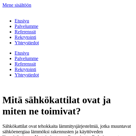
Mene sisältöön
Etusivu
Palvelumme
Referenssit
Rekrytointi
Yhteystiedot
Etusivu
Palvelumme
Referenssit
Rekrytointi
Yhteystiedot
Mitä sähkökattilat ovat ja
miten ne toimivat?
Sähkökattilat ovat tehokkaita lämmitysjärjestelmiä, jotka muuntavat
sähköenergiaa lämmöksi rakennusten ja käyttöveden