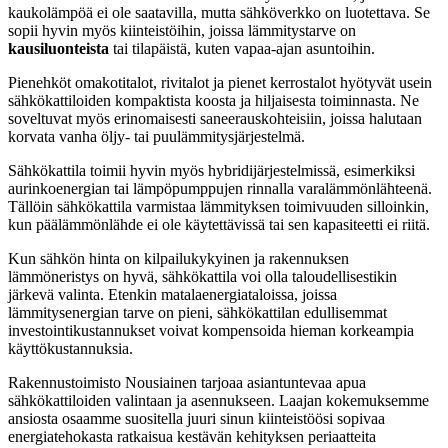
kaukolämpöä ei ole saatavilla, mutta sähköverkko on luotettava. Se
sopii hyvin myös kiinteistöihin, joissa lämmitystarve on
kausiluonteista
tai tilapäistä, kuten vapaa-ajan asuntoihin.
Pienehköt omakotitalot, rivitalot ja pienet kerrostalot hyötyvät usein
sähkökattiloiden kompaktista koosta ja hiljaisesta toiminnasta. Ne
soveltuvat myös erinomaisesti saneerauskohteisiin, joissa halutaan
korvata vanha öljy- tai puulämmitysjärjestelmä.
Sähkökattila toimii hyvin myös hybridijärjestelmissä, esimerkiksi
aurinkoenergian tai lämpöpumppujen rinnalla varalämmönlähteenä.
Tällöin sähkökattila varmistaa lämmityksen toimivuuden silloinkin,
kun päälämmönlähde ei ole käytettävissä tai sen kapasiteetti ei riitä.
Kun sähkön hinta on kilpailukykyinen ja rakennuksen
lämmöneristys on hyvä, sähkökattila voi olla taloudellisestikin
järkevä valinta. Etenkin matalaenergiataloissa, joissa
lämmitysenergian tarve on pieni, sähkökattilan edullisemmat
investointikustannukset voivat kompensoida hieman korkeampia
käyttökustannuksia.
Rakennustoimisto Nousiainen tarjoaa asiantuntevaa apua
sähkökattiloiden valintaan ja asennukseen. Laajan kokemuksemme
ansiosta osaamme suositella juuri sinun kiinteistöösi sopivaa
energiatehokasta ratkaisua kestävän kehityksen periaatteita