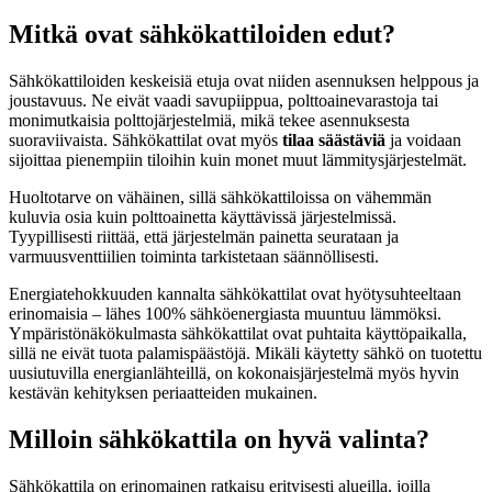
Mitkä ovat sähkökattiloiden edut?
Sähkökattiloiden keskeisiä etuja ovat niiden asennuksen helppous ja
joustavuus. Ne eivät vaadi savupiippua, polttoainevarastoja tai
monimutkaisia polttojärjestelmiä, mikä tekee asennuksesta
suoraviivaista. Sähkökattilat ovat myös
tilaa säästäviä
ja voidaan
sijoittaa pienempiin tiloihin kuin monet muut lämmitysjärjestelmät.
Huoltotarve on vähäinen, sillä sähkökattiloissa on vähemmän
kuluvia osia kuin polttoainetta käyttävissä järjestelmissä.
Tyypillisesti riittää, että järjestelmän painetta seurataan ja
varmuusventtiilien toiminta tarkistetaan säännöllisesti.
Energiatehokkuuden kannalta sähkökattilat ovat hyötysuhteeltaan
erinomaisia – lähes 100% sähköenergiasta muuntuu lämmöksi.
Ympäristönäkökulmasta sähkökattilat ovat puhtaita käyttöpaikalla,
sillä ne eivät tuota palamispäästöjä. Mikäli käytetty sähkö on tuotettu
uusiutuvilla energianlähteillä, on kokonaisjärjestelmä myös hyvin
kestävän kehityksen periaatteiden mukainen.
Milloin sähkökattila on hyvä valinta?
Sähkökattila on erinomainen ratkaisu erityisesti alueilla, joilla