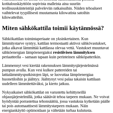
kotitalouskäyttöön sopivista malleista aina suuriin
teollisuuskiinteistöjä palveleviin ratkaisuihin. Niiden tehoalueet
vaihtelevat tyypillisesti muutamasta kilowatista satoihin
kilowatteihin.
Miten sähkökattila toimii käytännössä?
Sähkökattilan toimintaperiaate on yksinkertainen. Kun
lämmitystarve syntyy, kattilan termostaatti aktivoi sähkövastukset,
jotka alkavat lämmittää kattilassa olevaa vettä. Vastukset muuntavat
sähköenergian lämpöenergiaksi
resistiivisen lämmityksen
periaatteella – samaan tapaan kuin perinteinen sähköpatterikin.
Lämmennyt vesi kiertää rakennuksen lämmitysjärjestelmässä
pumpun avulla. Kun vesi kulkee pattereiden tai
lattialämmitysputkistojen läpi, se luovuttaa lämpöenergiaa
huonetiloihin ja jäähtyy. Jäähtynyt vesi palaa takaisin kattilaan
uudelleen lämmitettäväksi, ja kierto jatkuu.
Nykyaikaiset sähkökattilat on varustettu kehittyneillä
ohjausjärjestelmillä, jotka säätävät tehoa tarpeen mukaan. Ne voivat
hyödyntää porrastettua tehonsäätöä, jossa vastuksia kytketään päälle
tai pois automaattisesti lämmitystarpeen mukaan. Näin
energiankäyttö optimoidaan ja vältetään turhaa kulutusta.