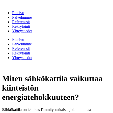
Mene
sisältöön
Etusivu
Palvelumme
Referenssit
Rekrytointi
Yhteystiedot
Etusivu
Palvelumme
Referenssit
Rekrytointi
Yhteystiedot
Miten sähkökattila vaikuttaa
kiinteistön
energiatehokkuuteen?
Sähkökattila on tehokas lämmitysratkaisu, joka muuntaa