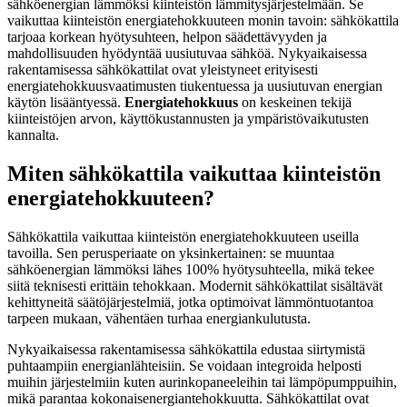
sähköenergian lämmöksi kiinteistön lämmitysjärjestelmään. Se
vaikuttaa kiinteistön energiatehokkuuteen monin tavoin: sähkökattila
tarjoaa korkean hyötysuhteen, helpon säädettävyyden ja
mahdollisuuden hyödyntää uusiutuvaa sähköä. Nykyaikaisessa
rakentamisessa sähkökattilat ovat yleistyneet erityisesti
energiatehokkuusvaatimusten tiukentuessa ja uusiutuvan energian
käytön lisääntyessä.
Energiatehokkuus
on keskeinen tekijä
kiinteistöjen arvon, käyttökustannusten ja ympäristövaikutusten
kannalta.
Miten sähkökattila vaikuttaa kiinteistön
energiatehokkuuteen?
Sähkökattila vaikuttaa kiinteistön energiatehokkuuteen useilla
tavoilla. Sen perusperiaate on yksinkertainen: se muuntaa
sähköenergian lämmöksi lähes 100% hyötysuhteella, mikä tekee
siitä teknisesti erittäin tehokkaan. Modernit sähkökattilat sisältävät
kehittyneitä säätöjärjestelmiä, jotka optimoivat lämmöntuotantoa
tarpeen mukaan, vähentäen turhaa energiankulutusta.
Nykyaikaisessa rakentamisessa sähkökattila edustaa siirtymistä
puhtaampiin energianlähteisiin. Se voidaan integroida helposti
muihin järjestelmiin kuten aurinkopaneeleihin tai lämpöpumppuihin,
mikä parantaa kokonaisenergiantehokkuutta. Sähkökattilat ovat