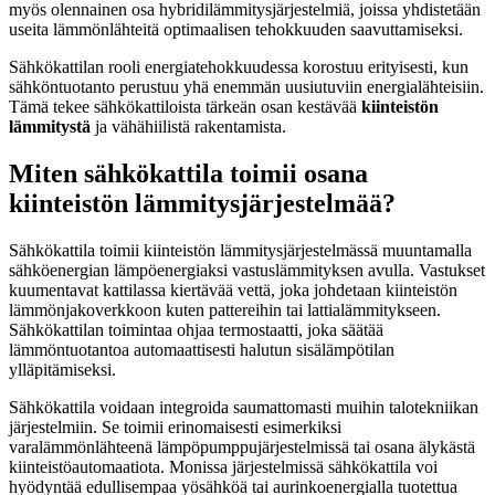
myös olennainen osa hybridilämmitysjärjestelmiä, joissa yhdistetään
useita lämmönlähteitä optimaalisen tehokkuuden saavuttamiseksi.
Sähkökattilan rooli energiatehokkuudessa korostuu erityisesti, kun
sähköntuotanto perustuu yhä enemmän uusiutuviin energialähteisiin.
Tämä tekee sähkökattiloista tärkeän osan kestävää
kiinteistön
lämmitystä
ja vähähiilistä rakentamista.
Miten sähkökattila toimii osana
kiinteistön lämmitysjärjestelmää?
Sähkökattila toimii kiinteistön lämmitysjärjestelmässä muuntamalla
sähköenergian lämpöenergiaksi vastuslämmityksen avulla. Vastukset
kuumentavat kattilassa kiertävää vettä, joka johdetaan kiinteistön
lämmönjakoverkkoon kuten pattereihin tai lattialämmitykseen.
Sähkökattilan toimintaa ohjaa termostaatti, joka säätää
lämmöntuotantoa automaattisesti halutun sisälämpötilan
ylläpitämiseksi.
Sähkökattila voidaan integroida saumattomasti muihin talotekniikan
järjestelmiin. Se toimii erinomaisesti esimerkiksi
varalämmönlähteenä lämpöpumppujärjestelmissä tai osana älykästä
kiinteistöautomaatiota. Monissa järjestelmissä sähkökattila voi
hyödyntää edullisempaa yösähköä tai aurinkoenergialla tuotettua