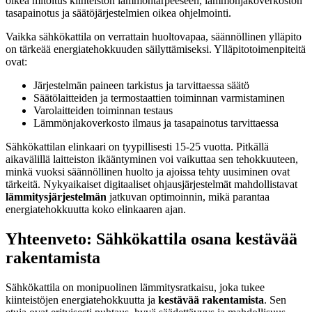
oikea mitoitus kiinteistön lämmöntarpeeseen, lämmönjakoverkoston
tasapainotus ja säätöjärjestelmien oikea ohjelmointi.
Vaikka sähkökattila on verrattain huoltovapaa, säännöllinen ylläpito
on tärkeää energiatehokkuuden säilyttämiseksi. Ylläpitotoimenpiteitä
ovat:
Järjestelmän paineen tarkistus ja tarvittaessa säätö
Säätölaitteiden ja termostaattien toiminnan varmistaminen
Varolaitteiden toiminnan testaus
Lämmönjakoverkosto ilmaus ja tasapainotus tarvittaessa
Sähkökattilan elinkaari on tyypillisesti 15-25 vuotta. Pitkällä
aikavälillä laitteiston ikääntyminen voi vaikuttaa sen tehokkuuteen,
minkä vuoksi säännöllinen huolto ja ajoissa tehty uusiminen ovat
tärkeitä. Nykyaikaiset digitaaliset ohjausjärjestelmät mahdollistavat
lämmitysjärjestelmän
jatkuvan optimoinnin, mikä parantaa
energiatehokkuutta koko elinkaaren ajan.
Yhteenveto: Sähkökattila osana kestävää
rakentamista
Sähkökattila on monipuolinen lämmitysratkaisu, joka tukee
kiinteistöjen energiatehokkuutta ja
kestävää rakentamista
. Sen