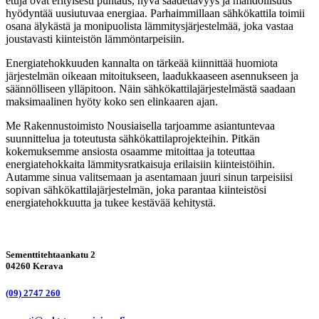
etuja ovat erityisesti puhtaus, hyvä säädettävyys ja mahdollisuus
hyödyntää uusiutuvaa energiaa. Parhaimmillaan sähkökattila toimii
osana älykästä ja monipuolista lämmitysjärjestelmää, joka vastaa
joustavasti kiinteistön lämmöntarpeisiin.
Energiatehokkuuden kannalta on tärkeää kiinnittää huomiota
järjestelmän oikeaan mitoitukseen, laadukkaaseen asennukseen ja
säännölliseen ylläpitoon. Näin sähkökattilajärjestelmästä saadaan
maksimaalinen hyöty koko sen elinkaaren ajan.
Me Rakennustoimisto Nousiaisella tarjoamme asiantuntevaa
suunnittelua ja toteutusta sähkökattilaprojekteihin. Pitkän
kokemuksemme ansiosta osaamme mitoittaa ja toteuttaa
energiatehokkaita lämmitysratkaisuja erilaisiin kiinteistöihin.
Autamme sinua valitsemaan ja asentamaan juuri sinun tarpeisiisi
sopivan sähkökattilajärjestelmän, joka parantaa kiinteistösi
energiatehokkuutta ja tukee kestävää kehitystä.
Sementtitehtaankatu 2
04260 Kerava
(09) 2747 260