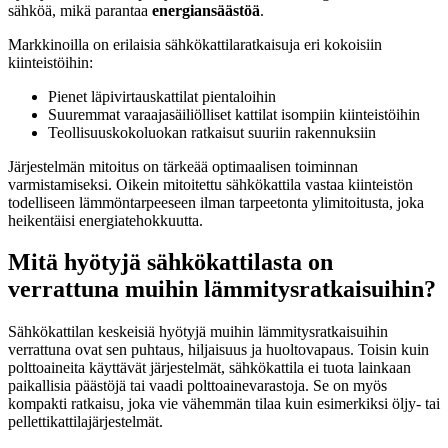
sähköä, mikä parantaa
energiansäästöä
.
Markkinoilla on erilaisia sähkökattilaratkaisuja eri kokoisiin
kiinteistöihin:
Pienet läpivirtauskattilat pientaloihin
Suuremmat varaajasäiliölliset kattilat isompiin kiinteistöihin
Teollisuuskokoluokan ratkaisut suuriin rakennuksiin
Järjestelmän mitoitus on tärkeää optimaalisen toiminnan
varmistamiseksi. Oikein mitoitettu sähkökattila vastaa kiinteistön
todelliseen lämmöntarpeeseen ilman tarpeetonta ylimitoitusta, joka
heikentäisi energiatehokkuutta.
Mitä hyötyjä sähkökattilasta on
verrattuna muihin lämmitysratkaisuihin?
Sähkökattilan keskeisiä hyötyjä muihin lämmitysratkaisuihin
verrattuna ovat sen puhtaus, hiljaisuus ja huoltovapaus. Toisin kuin
polttoaineita käyttävät järjestelmät, sähkökattila ei tuota lainkaan
paikallisia päästöjä tai vaadi polttoainevarastoja. Se on myös
kompakti ratkaisu, joka vie vähemmän tilaa kuin esimerkiksi öljy- tai
pellettikattilajärjestelmät.