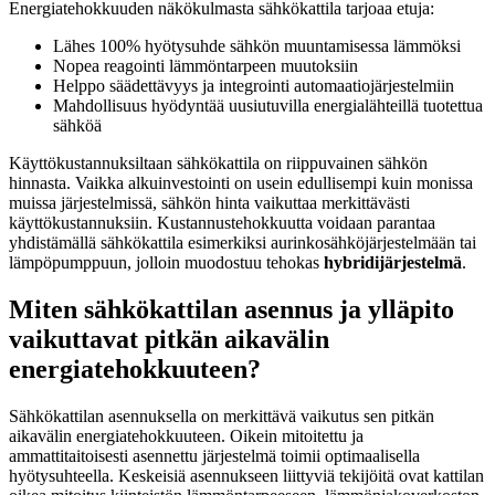
Energiatehokkuuden näkökulmasta sähkökattila tarjoaa etuja:
Lähes 100% hyötysuhde sähkön muuntamisessa lämmöksi
Nopea reagointi lämmöntarpeen muutoksiin
Helppo säädettävyys ja integrointi automaatiojärjestelmiin
Mahdollisuus hyödyntää uusiutuvilla energialähteillä tuotettua
sähköä
Käyttökustannuksiltaan sähkökattila on riippuvainen sähkön
hinnasta. Vaikka alkuinvestointi on usein edullisempi kuin monissa
muissa järjestelmissä, sähkön hinta vaikuttaa merkittävästi
käyttökustannuksiin. Kustannustehokkuutta voidaan parantaa
yhdistämällä sähkökattila esimerkiksi aurinkosähköjärjestelmään tai
lämpöpumppuun, jolloin muodostuu tehokas
hybridijärjestelmä
.
Miten sähkökattilan asennus ja ylläpito
vaikuttavat pitkän aikavälin
energiatehokkuuteen?
Sähkökattilan asennuksella on merkittävä vaikutus sen pitkän
aikavälin energiatehokkuuteen. Oikein mitoitettu ja
ammattitaitoisesti asennettu järjestelmä toimii optimaalisella
hyötysuhteella. Keskeisiä asennukseen liittyviä tekijöitä ovat kattilan