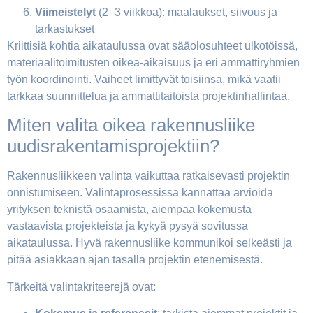
Viimeistelyt
(2–3 viikkoa): maalaukset, siivous ja
tarkastukset
Kriittisiä kohtia aikataulussa ovat sääolosuhteet ulkotöissä,
materiaalitoimitusten oikea-aikaisuus ja eri ammattiryhmien
työn koordinointi. Vaiheet limittyvät toisiinsa, mikä vaatii
tarkkaa suunnittelua ja ammattitaitoista projektinhallintaa.
Miten valita oikea rakennusliike
uudisrakentamisprojektiin?
Rakennusliikkeen valinta vaikuttaa ratkaisevasti projektin
onnistumiseen. Valintaprosessissa kannattaa arvioida
yrityksen teknistä osaamista, aiempaa kokemusta
vastaavista projekteista ja kykyä pysyä sovitussa
aikataulussa. Hyvä rakennusliike kommunikoi selkeästi ja
pitää asiakkaan ajan tasalla projektin etenemisestä.
Tärkeitä valintakriteerejä ovat: