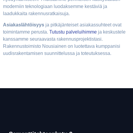
moderniin teknologiaan luodaksemme kestäviä ja
laadukkaita rakennusratkaisuja.
Asiakaslähtöisyys
ja pitkäjänteiset asiakassuhteet ovat
toimintamme perusta.
Tutustu palveluihimme
ja keskustele
kanssamme seuraavasta rakennusprojektistasi.
Rakennustoimisto Nousiainen on luotettava kumppanisi
uudisrakentamisen suunnittelussa ja toteutuksessa.