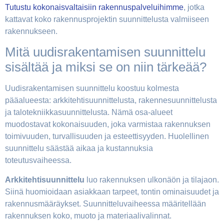
Tutustu kokonaisvaltaisiin rakennuspalveluihimme
, jotka
kattavat koko rakennusprojektin suunnittelusta valmiiseen
rakennukseen.
Mitä uudisrakentamisen suunnittelu
sisältää ja miksi se on niin tärkeää?
Uudisrakentamisen suunnittelu koostuu kolmesta
pääalueesta: arkkitehtisuunnittelusta, rakennesuunnittelusta
ja talotekniikkasuunnittelusta. Nämä osa-alueet
muodostavat kokonaisuuden, joka varmistaa rakennuksen
toimivuuden, turvallisuuden ja esteettisyyden. Huolellinen
suunnittelu säästää aikaa ja kustannuksia
toteutusvaiheessa.
Arkkitehtisuunnittelu
luo rakennuksen ulkonäön ja tilajaon.
Siinä huomioidaan asiakkaan tarpeet, tontin ominaisuudet ja
rakennusmääräykset. Suunnitteluvaiheessa määritellään
rakennuksen koko, muoto ja materiaalivalinnat.