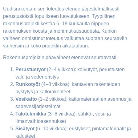
Uudisrakentamisen toteutus etenee järjestelmällisesti
perustustöistä lopulliseen luovutukseen. Tyypillinen
rakennusprojekti kestää 6–18 kuukautta riippuen
rakennuksen koosta ja monimutkaisuudesta. Kunkin
vaiheen onnistunut toteutus vaikuttaa suoraan seuraaviin
vaiheisiin ja koko projektin aikatauluun.
Rakennusprojektin päävaiheet etenevät seuraavasti:
Perustustyöt
(2–4 viikkoa): kaivutyöt, perustusten
valu ja vedeneristys
Runkotyöt
(4–8 viikkoa): kantavien rakenteiden
pystytys ja kattorakenteet
Vesikatto
(1–2 viikkoa): kattomateriaalien asennus ja
sadevesijärjestelmät
Talotekniikka
(3–6 viikkoa): sähkö-, vesi- ja
ilmanvaihtoasennukset
Sisätyöt
(6–10 viikkoa): eristykset, pintamateriaalit ja
kalusteet