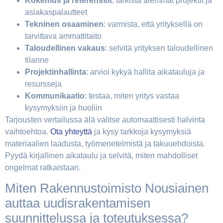
Kokemus ja referenssit
: tarkista aiemmat projektit ja
asiakaspalautteet
Tekninen osaaminen
: varmista, että yrityksellä on
tarvittava ammattitaito
Taloudellinen vakaus
: selvitä yrityksen taloudellinen
tilanne
Projektinhallinta
: arvioi kykyä hallita aikatauluja ja
resursseja
Kommunikaatio
: testaa, miten yritys vastaa
kysymyksiin ja huoliin
Tarjousten vertailussa älä valitse automaattisesti halvinta
vaihtoehtoa.
Ota yhteyttä
ja kysy tarkkoja kysymyksiä
materiaalien laadusta, työmenetelmistä ja takuuehdoista.
Pyydä kirjallinen aikataulu ja selvitä, miten mahdolliset
ongelmat ratkaistaan.
Miten Rakennustoimisto Nousiainen
auttaa uudisrakentamisen
suunnittelussa ja toteutuksessa?