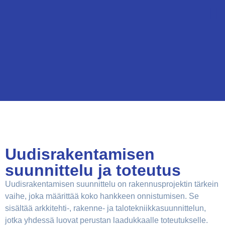
Uudisrakentamisen
suunnittelu ja toteutus
Uudisrakentamisen suunnittelu on rakennusprojektin tärkein
vaihe, joka määrittää koko hankkeen onnistumisen. Se
sisältää arkkitehti-, rakenne- ja talotekniikkasuunnittelun,
jotka yhdessä luovat perustan laadukkaalle toteutukselle.