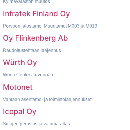
Kylmävaraston muutos
Infratek Finland Oy
Porvoon jalostamo, Muuntamot M003 ja M019
Oy Flinkenberg Ab
Raudoitustehtaan laajennus
Würth Oy
Würth Center Järvenpää
Motonet
Vantaan asentamo- ja toimistolaajennukset
Icopal Oy
Siilojen perustus ja valuma-allas